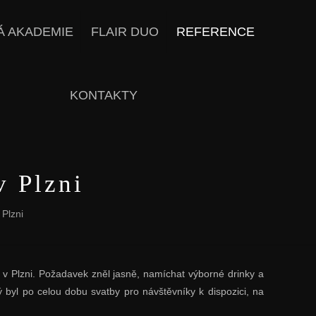
Á AKADEMIE
FLAIR DUO
REFERENCE
KONTAKTY
v Plzni
Plzni
 v Plzni. Požadavek zněl jasně, namíchat výborné drinky a
 byl po celou dobu svatby pro návštěvníky k dispozici, na