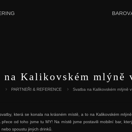
ERING
BAROV
 na Kalikovském mlýně 
PARTNEŘI & REFERENCE
Svatba na Kalikovském mlýně v 
svatby, která se konala na krásném místě, a to na Kalikovském mlýně
přece od toho jsme tu MY! Na místě jsme postavili mobilní bar, který
 nebo spoustu jiných drinků.