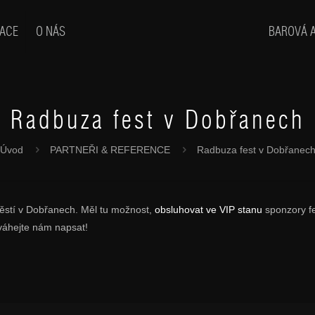
ACE
O NÁS
BAROVÁ 
Radbuza fest v Dobřanech
Úvod
PARTNEŘI & REFERENCE
Radbuza fest v Dobřanec
ěstí v Dobřanech. Měl tu možnost,
obsluhovat ve VIP stanu
sponzory fe
eváhejte nám napsat!