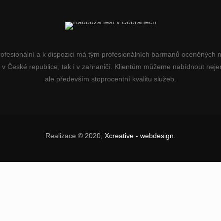
rofesionální a k dispozici má tým profesionálních barmanů oceněných
k v České republice, tak i v zahraničí. Klientům můžeme nabídnout nejen
ale především stoprocentní kvalitu služeb.
Realizace © 2020,
Xcreative - webdesign
.