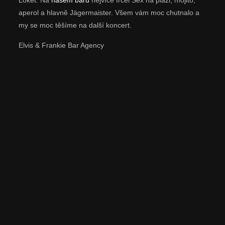
Loket. Na
našem baru
nejvíce frčel Sex na pláži, mojito,
aperol a hlavně Jägermaister. Všem vám moc chutnalo a
my se moc těšíme na další koncert.
Elvis & Frankie Bar Agency