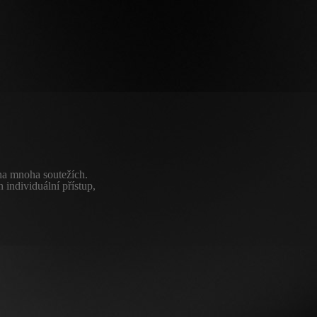
na mnoha soutežích.
 individuální přístup,