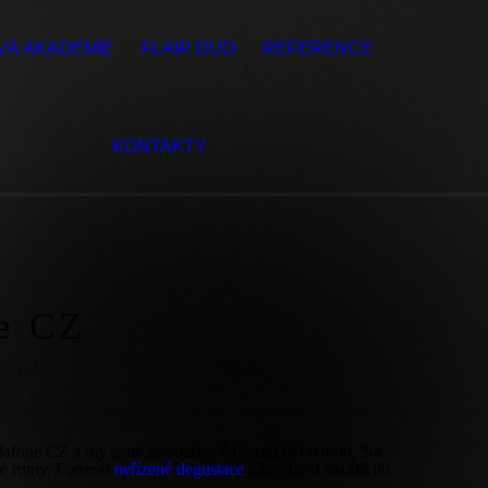
VÁ AKADEMIE
FLAIR DUO
REFERENCE
KONTAKTY
ne CZ
one CZ
odafone CZ a my jsme samozřejmě museli být u toho. Na
ské rumy. Formou
neřízené degustace
nás u baru navštívilo