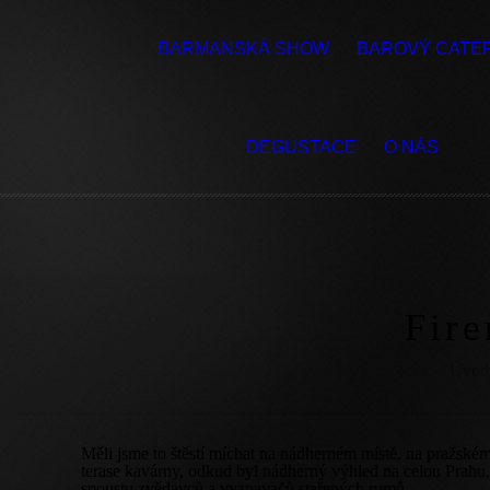
BARMANSKÁ SHOW
BAROVÝ CATE
DEGUSTACE
O NÁS
Fire
Úvod
Měli jsme to štěstí míchat na nádherném místě, na pražsk
terase kavárny, odkud byl nádherný výhled na celou Prahu
spoustu zvědavců a vyznavačů stařených rumů.