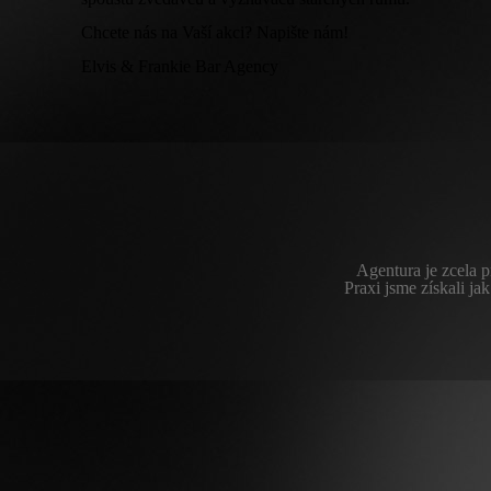
Chcete nás na Vaší akci? Napište nám!
Elvis & Frankie Bar Agency
Agentura je zcela 
Praxi jsme získali ja