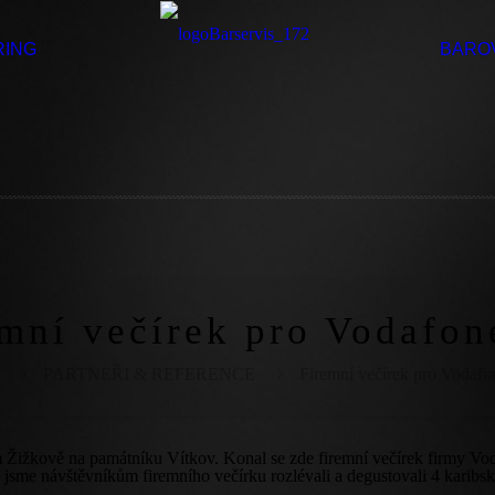
RING
BARO
mní večírek pro Vodafo
PARTNEŘI & REFERENCE
Firemní večírek pro Vodaf
ém Žižkově na památníku Vítkov. Konal se zde firemní večírek firmy V
, jsme návštěvníkům firemního večírku rozlévali a degustovali 4 karib